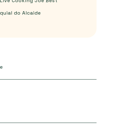
Live Cooking Joe Best
quial do Alcaide
de