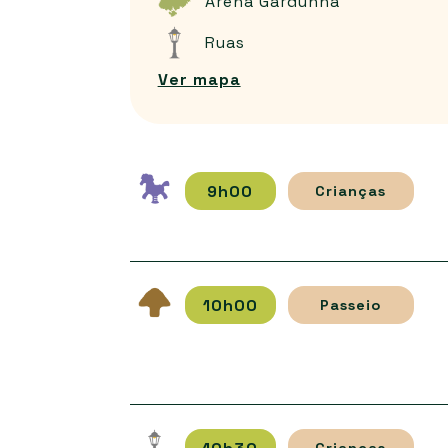
Arena Gardunha
Ruas
Ver mapa
9h00
Crianças
10h00
Passeio
Crianças